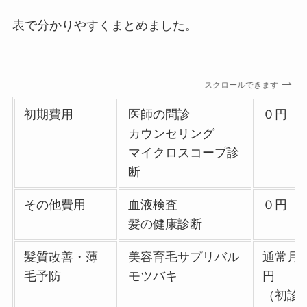
表で分かりやすくまとめました。
スクロールできます
初期費用
医師の問診
０円
カウンセリング
マイクロスコープ診
断
その他費用
血液検査
０円
髪の健康診断
髪質改善・薄
美容育毛サプリバル
通常月額
毛予防
モツバキ
円
（初診