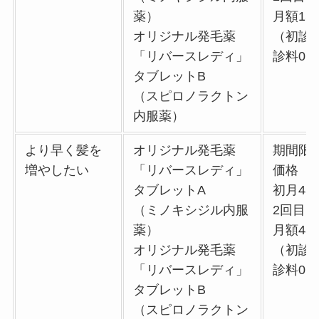
薬）
月額15,
オリジナル発毛薬
（初診
「リバースレディ」
診料0
タブレットB
（スピロノラクトン
内服薬）
より早く髪を
オリジナル発毛薬
期間限
増やしたい
「リバースレディ」
価格
タブレットA
初月43,
（ミノキシジル内服
2回目
薬）
月額48,
オリジナル発毛薬
（初診
「リバースレディ」
診料0
タブレットB
（スピロノラクトン