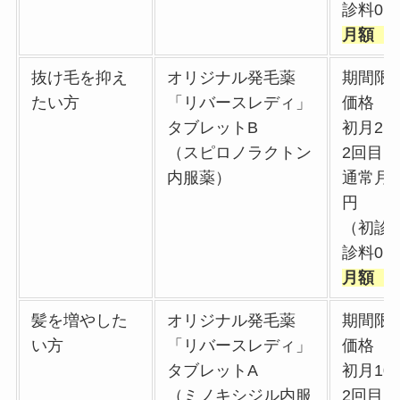
診料0
月額 4
抜け毛を抑え
オリジナル発毛薬
期間限
たい方
「リバースレディ」
価格
タブレットB
初月2,7
（スピロノラクトン
2回目
内服薬）
通常月額
円
（初診
診料0
月額 6
髪を増やした
オリジナル発毛薬
期間限
い方
「リバースレディ」
価格
タブレットA
初月10,
（ミノキシジル内服
2回目