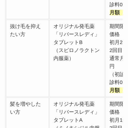
診料0
月額 4
抜け毛を抑え
オリジナル発毛薬
期間限
たい方
「リバースレディ」
価格
タブレットB
初月2,7
（スピロノラクトン
2回目
内服薬）
通常月額
円
（初診
診料0
月額 6
髪を増やした
オリジナル発毛薬
期間限
い方
「リバースレディ」
価格
タブレットA
初月10,