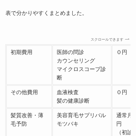
表で分かりやすくまとめました。
スクロールできます
初期費用
医師の問診
０円
カウンセリング
マイクロスコープ診
断
その他費用
血液検査
０円
髪の健康診断
髪質改善・薄
美容育毛サプリバル
通常月額
毛予防
モツバキ
円
（初診