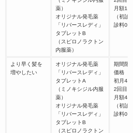
（ミノキシジル内服
2回目
薬）
月額15,
オリジナル発毛薬
（初診
「リバースレディ」
診料0
タブレットB
（スピロノラクトン
内服薬）
より早く髪を
オリジナル発毛薬
期間限
増やしたい
「リバースレディ」
価格
タブレットA
初月43,
（ミノキシジル内服
2回目
薬）
月額48,
オリジナル発毛薬
（初診
「リバースレディ」
診料0
タブレットB
（スピロノラクトン